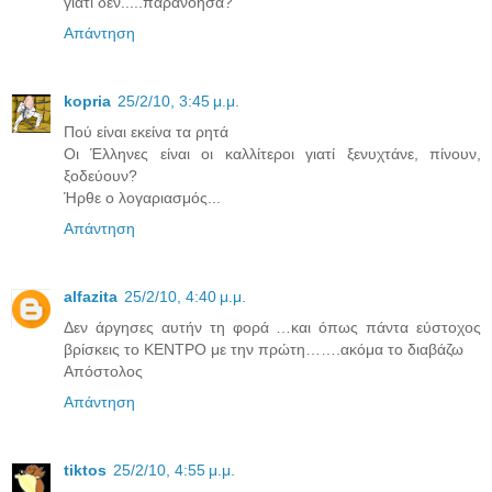
γιατί δεν.....παρανόησα?
Απάντηση
kopria
25/2/10, 3:45 μ.μ.
Πού είναι εκείνα τα ρητά
Οι Έλληνες είναι οι καλλίτεροι γιατί ξενυχτάνε, πίνουν,
ξοδεύουν?
Ήρθε ο λογαριασμός...
Απάντηση
alfazita
25/2/10, 4:40 μ.μ.
Δεν άργησες αυτήν τη φορά …και όπως πάντα εύστοχος
βρίσκεις το ΚΕΝΤΡΟ με την πρώτη…….ακόμα το διαβάζω
Απόστολος
Απάντηση
tiktos
25/2/10, 4:55 μ.μ.