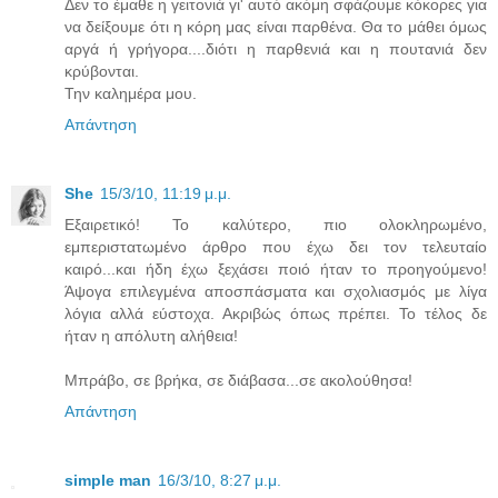
Δεν το έμαθε η γειτονιά γι' αυτό ακόμη σφάζουμε κόκορες για
να δείξουμε ότι η κόρη μας είναι παρθένα. Θα το μάθει όμως
αργά ή γρήγορα....διότι η παρθενιά και η πουτανιά δεν
κρύβονται.
Την καλημέρα μου.
Απάντηση
She
15/3/10, 11:19 μ.μ.
Εξαιρετικό! Το καλύτερο, πιο ολοκληρωμένο,
εμπεριστατωμένο άρθρο που έχω δει τον τελευταίο
καιρό...και ήδη έχω ξεχάσει ποιό ήταν το προηγούμενο!
Άψογα επιλεγμένα αποσπάσματα και σχολιασμός με λίγα
λόγια αλλά εύστοχα. Ακριβώς όπως πρέπει. Το τέλος δε
ήταν η απόλυτη αλήθεια!
Μπράβο, σε βρήκα, σε διάβασα...σε ακολούθησα!
Απάντηση
simple man
16/3/10, 8:27 μ.μ.