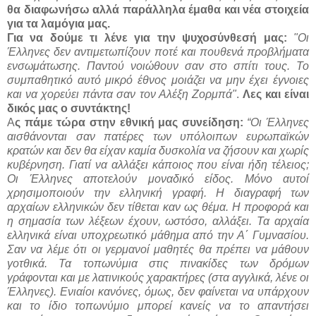
θα διαφωνήσω αλλά παράλληλα έμαθα και νέα στοιχεία
για τα λαμόγια μας.
Για να δούμε τι λένε για την ψυχοσύνθεσή μας:
"Οι
Έλληνες δεν αντιμετωπίζουν ποτέ και πουθενά προβλήματα
ενσωμάτωσης. Παντού νοιώθουν σαν στο σπίτι τους. Το
συμπαθητικό αυτό μικρό έθνος μοιάζει να μην έχει έγνοιες
και να χορεύει πάντα σαν τον Αλέξη Ζορμπά"
.
Λες και είναι
δικός μας ο συντάκτης!
Α
ς πάμε τώρα στην εθνική μας συνείδηση:
“Οι Έλληνες
αισθάνονται σαν πατέρες των υπόλοιπων ευρωπαϊκών
κρατών και δεν θα είχαν καμία δυσκολία να ζήσουν και χωρίς
κυβέρνηση. Γιατί να αλλάξει κάποιος που είναι ήδη τέλειος;
Οι Έλληνες αποτελούν μοναδικό είδος. Μόνο αυτοί
χρησιμοποιούν την ελληνική γραφή. Η διαγραφή των
αρχαίων ελληνικών δεν τίθεται καν ως θέμα. Η προφορά και
η σημασία των λέξεων έχουν, ωστόσο, αλλάξει. Τα αρχαία
ελληνικά είναι υποχρεωτικό μάθημα από την Α΄ Γυμνασίου.
Σαν να λέμε ότι οι γερμανοί μαθητές θα πρέπει να μάθουν
γοτθικά. Τα τοπωνύμια στις πινακίδες των δρόμων
γράφονται και με λατινικούς χαρακτήρες (στα αγγλικά, λένε οι
Έλληνες). Ενιαίοι κανόνες, όμως, δεν φαίνεται να υπάρχουν
και το ίδιο τοπωνύμιο μπορεί κανείς να το απαντήσει