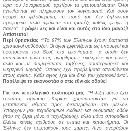
ώρα του λογαριασμού, αρχίζουν τα ψευτομαλώματα. Όλοι
αγωνίζονται να πληρώσουν τον λογαριασμό. Και όσον
αφορά το φιλοδώρημα, το ποσό του δεν δηλώνεται
προφορικά, αλλά αφήνεται στο τραπέζι, καθώς φεύγει η
παρέα”
.
Γράφει λες και είναι και αυτός στο ίδιο μαγαζί!
Απίστευτο!
Περί θρησκείας
:“
Το 97% των Ελλήνων έχουν βαπτιστεί
χριστιανοί ορθόδοξοι. Οι άγιοι εμφανίζονται ως υπουργοί και
υφυπουργοί του Θεού στα εικονίσματα, τα οποία δεν
απαντώνται μόνο στις αναρίθμητες εκκλησίες και μονές,
αλλά και σε διαμερίσματα, ταβέρνες, σουπερμάρκετ και
νυχτερινά μαγαζιά. Όποιος έχει προβλήματα απευθύνεται
στους αγίους. Κάθε άγιος έχει και δικό του χαρτοφυλάκιο”.
Παρέλειψε τα εικονοστάσια στις εθνικές οδούς!
Για τον νεοελληνικό πολιτισμό μας:
“Η λέξη αύριο έχει
ευρύτατη σημασία. Κυρίως χρησιμοποιείται για να
μετατίθενται θέματα προς διεκπεραίωση στο μέλλον.
Υπάρχουν μεν ταχυδρομικοί κώδικες και ονομασίες οδών
(που τις ξέρει μόνο ο ταχυδρόμος), αλλά μόνο σποραδικά
βλέπει κανείς αριθμούς σε σπίτια και καταστήματα. Οι
Έλληνες δεν συμπαθούν τους χάρτες. Λίγοι αγοράζουν