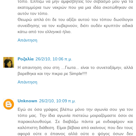
τόπο. Ελπίζω να μην αμφισβητείς τον σεβασμό μου για τα
εκατομμύρια των νεκρών που για μια ιδέα σκοτώθηκαν σε
αυτόν τον τόπο.
Θεωρώ απλά ότι δε του αξίζει αυτού του τόπου δωσίλογοι
συνείδησης να τον κυβερνούν, διότι ουδέν κρυπτόν ειδικά
κάτω από τον ελληνικό ήλιο.
Απάντηση
Ροζαλία
26/2/10, 10:06 π.μ.
Η απαντηση σου στη ...Γιωτα... είναι το συνεταξάμην, αλλά
βαρεθηκα και την πικρα ρε Simple!!!!
Απάντηση
Unknown
26/2/10, 10:09 π.μ.
Εγώ σε όσα γράφεις βλέπω μόνο την αγωνία σου για τον
τόπο μας. Την ίδια αγωνία πιστεύω μοιραζόμαστε όσοι σε
παρακολουθούμε. Σε διαβάζω πάντα με ενδιαφέρον και
καλόπιστη διάθεση. Είμαι βέβαια από εκείνους που δεν τους
αφορά ούτε ο έπαινος αλλά ούτε ο ψόγος όσων δεν