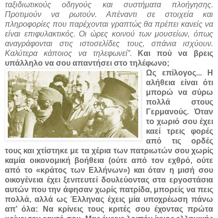
ταξιδιωτικούς οδηγούς και συστήματα πλοήγησης.
Προτιμούν να ρωτούν. Απέναντι σε στοιχεία και
πληροφορίες που παρέχονται γραπτώς θα πρέπει κανείς να
είναι επιφυλακτικός. Οι ώρες κοινού των μουσείων, όπως
αναγράφονται στις ιστοσελίδες τους, σπάνια ισχύουν.
Καλύτερα κάποιος να τηλεφωνεί”.
Και πού να βρεις
υπάλληλο να σου απαντήσει στο τηλέφωνο;
Ως επίλογος...
Η
αλήθεια είναι ότι
μπορώ να σύρω
πολλά στους
Γερμανούς. Όταν
το χωριό σου έχει
καεί τρεις φορές
από τις ορδές
τους και χτίστηκε με τα χέρια των πατριωτών σου χωρίς
καμία οικονομική βοήθεια (ούτε από τον εχθρό, ούτε
από το «κράτος των Ελλήνων») και όταν η μισή σου
οικογένεια έχει ξενιτευτεί δουλεύοντας στα εργοστάσια
αυτών που την άφησαν χωρίς πατρίδα, μπορείς να πεις
πολλά, αλλά ως Έλληνας έχεις μία υποχρέωση πάνω
απ’ όλα: Να κρίνεις τους κριτές σου έχοντας πρώτα