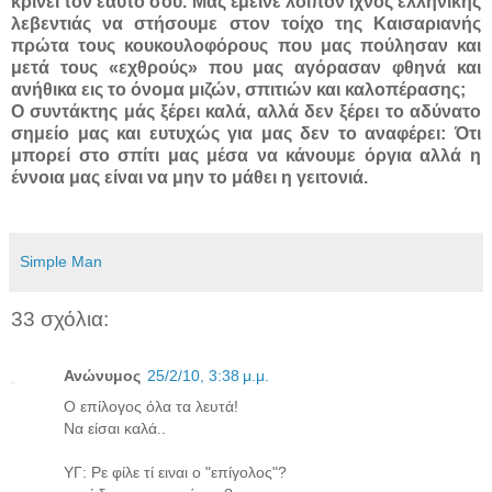
κρίνει τον εαυτό σου. Μας έμεινε λοιπόν ίχνος ελληνικής
λεβεντιάς να στήσουμε στον τοίχο της Καισαριανής
πρώτα τους κουκουλοφόρους που μας πούλησαν και
μετά τους «εχθρούς» που μας αγόρασαν φθηνά και
ανήθικα εις το όνομα μιζών, σπιτιών και καλοπέρασης;
Ο συντάκτης μάς ξέρει καλά, αλλά δεν ξέρει το αδύνατο
σημείο μας και ευτυχώς για μας δεν το αναφέρει: Ότι
μπορεί στο σπίτι μας μέσα να κάνουμε όργια αλλά η
έννοια μας είναι να μην το μάθει η γειτονιά.
Simple Man
33 σχόλια:
Ανώνυμος
25/2/10, 3:38 μ.μ.
Ο επίλογος όλα τα λευτά!
Να είσαι καλά..
ΥΓ: Ρε φίλε τί ειναι ο "επίγολος"?