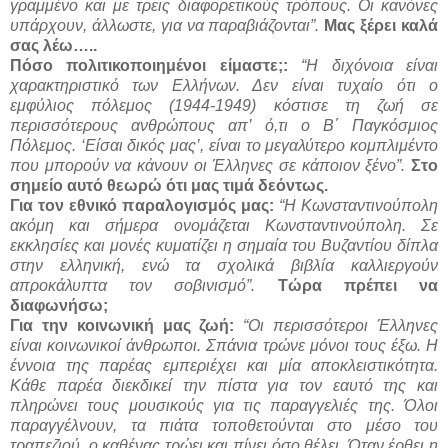
γραμμένο και με τρεις διαφορετικούς τρόπους. Οι κανόνες
υπάρχουν, άλλωστε, για να παραβιάζονται”.
Μας ξέρει καλά
σας λέω…..
Πόσο πολιτικοποιημένοι είμαστε;:
“Η διχόνοια είναι
χαρακτηριστικό των Ελλήνων. Δεν είναι τυχαίο ότι ο
εμφύλιος πόλεμος (1944-1949) κόστισε τη ζωή σε
περισσότερους ανθρώπους απ’ ό,τι ο Β΄ Παγκόσμιος
Πόλεμος. ‘Είσαι δικός μας’, είναι το μεγαλύτερο κομπλιμέντο
που μπορούν να κάνουν οι Έλληνες σε κάποιον ξένο”.
Στο
σημείο αυτό θεωρώ ότι μας τιμά δεόντως.
Για τον εθνικό παραλογισμός μας:
“Η Κωνσταντινούπολη
ακόμη και σήμερα ονομάζεται Κωνσταντινούπολη. Σε
εκκλησίες και μονές κυματίζει η σημαία του Βυζαντίου δίπλα
στην ελληνική, ενώ τα σχολικά βιβλία καλλιεργούν
απροκάλυπτα τον σοβινισμό”.
Τώρα πρέπει να
διαφωνήσω;
Για την κοινωνική μας ζωή:
“Οι περισσότεροι Έλληνες
είναι κοινωνικοί άνθρωποι. Σπάνια τρώνε μόνοι τους έξω. Η
έννοια της παρέας εμπεριέχει και μία αποκλειστικότητα.
Κάθε παρέα διεκδικεί την πίστα για τον εαυτό της και
πληρώνει τους μουσικούς για τις παραγγελιές της. Όλοι
παραγγέλνουν, τα πιάτα τοποθετούνται στο μέσο του
τραπεζιού, ο καθένας τρώει και πίνει όσο θέλει. Όταν έρθει η