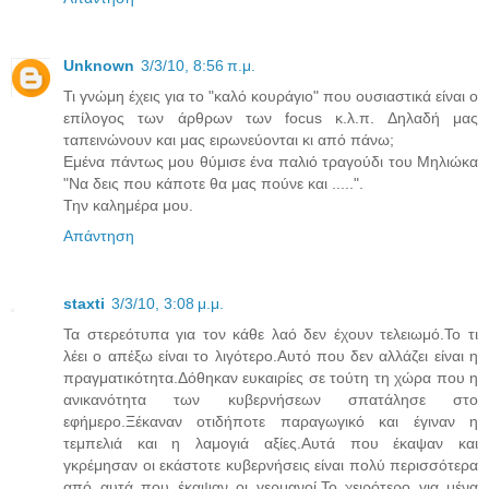
Unknown
3/3/10, 8:56 π.μ.
Τι γνώμη έχεις για το "καλό κουράγιο" που ουσιαστικά είναι ο
επίλογος των άρθρων των focus κ.λ.π. Δηλαδή μας
ταπεινώνουν και μας ειρωνεύονται κι από πάνω;
Εμένα πάντως μου θύμισε ένα παλιό τραγούδι του Μηλιώκα
"Να δεις που κάποτε θα μας πούνε και .....".
Την καλημέρα μου.
Απάντηση
staxti
3/3/10, 3:08 μ.μ.
Τα στερεότυπα για τον κάθε λαό δεν έχουν τελειωμό.Το τι
λέει ο απέξω είναι το λιγότερο.Αυτό που δεν αλλάζει είναι η
πραγματικότητα.Δόθηκαν ευκαιρίες σε τούτη τη χώρα που η
ανικανότητα των κυβερνήσεων σπατάλησε στο
εφήμερο.Ξέκαναν οτιδήποτε παραγωγικό και έγιναν η
τεμπελιά και η λαμογιά αξίες.Αυτά που έκαψαν και
γκρέμησαν οι εκάστοτε κυβερνήσεις είναι πολύ περισσότερα
από αυτά που έκαψαν οι γερμανοί.Το χειρότερο για μένα