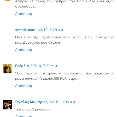
Απορία: Ο τίτλος του άρθρου του Focus δεν είναι άξιος
σχολιασμού;
Απάντηση
simple man
1/3/10, 8:20 μ.μ.
Όλα είναι άξια σχολιασμού όταν κάνουμε την αυτοκριτική
μας. Δυστυχώς μου διέφυγε.
Απάντηση
Ροζαλία
2/3/10, 7:22 π.μ.
"Έρωτας είναι η πατρίδα, και ως έρωτας, θέλει μάχες για να
μείνει ζωντανή."εξαισιος!!!!! Καλημερα....
Απάντηση
Σιγαλας Μακαριος
2/3/10, 3:06 μ.μ.
τέλειο αναδημοσιεύω...
Απάντηση