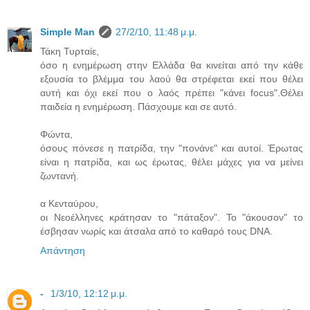
Simple Man
27/2/10, 11:48 μ.μ.
Τάκη Τυρταίε,
όσο η ενημέρωση στην Ελλάδα θα κινείται από την κάθε
εξουσία το βλέμμα του λαού θα στρέφεται εκεί που θέλει
αυτή και όχι εκεί που ο λαός πρέπει "κάνει focus".Θέλει
παιδεία η ενημέρωση. Πάσχουμε και σε αυτό.
Φώντα,
όσους πόνεσε η πατρίδα, την "πονάνε" και αυτοί. Έρωτας
είναι η πατρίδα, και ως έρωτας, θέλει μάχες για να μείνει
ζωντανή.
α Κενταύρου,
οι Νεοέλληνες κράτησαν το "πάταξον". Το "άκουσον" το
έσβησαν νωρίς και άτσαλα από το καθαρό τους DNA.
Απάντηση
-
1/3/10, 12:12 μ.μ.